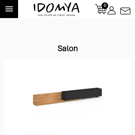
0

Salon