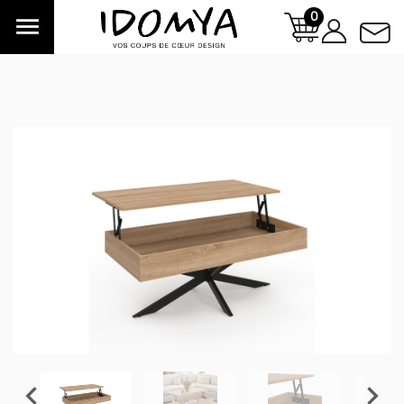
0


