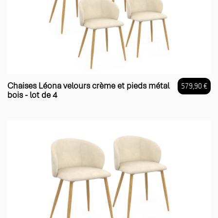
Chaises Léona velours crème et pieds métal
579,90 €
bois - lot de 4
Prix