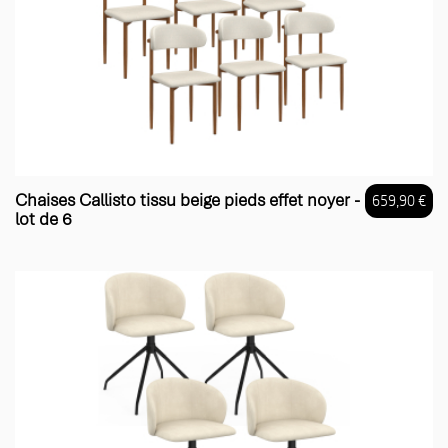
Chaises Callisto tissu beige pieds effet noyer -
659,90 €
lot de 6
Prix