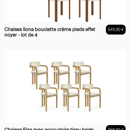
Chaises Ilona bouclette crème pieds effet
649,90 €
noyer - lot de 4
Prix
Chaises Elsa avec accoudoirs tissu beige
999,90 €