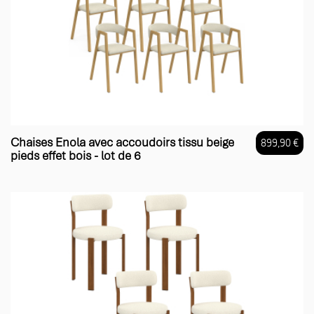
Chaises Enola avec accoudoirs tissu beige
899,90 €
pieds effet bois - lot de 6
Prix