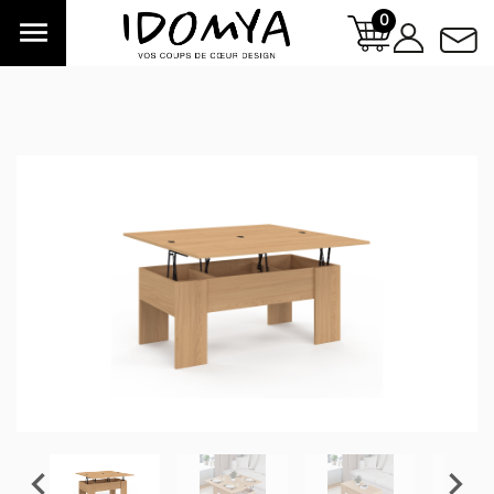
0


