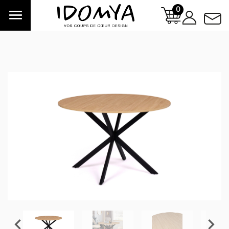
0


