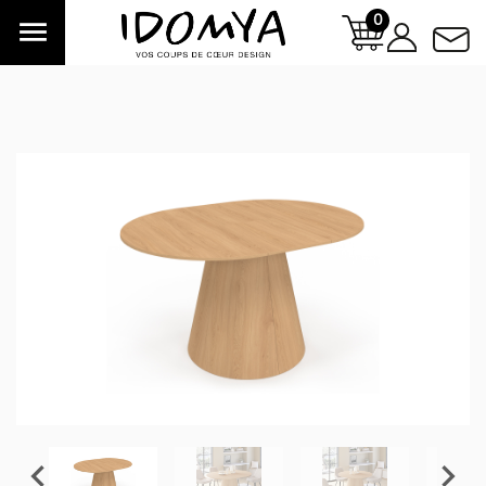
0


