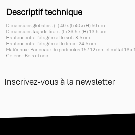
Descriptif technique
Dimensions globales : (L) 40 x (l) 40 x (H) 50 cm
Dimensions façade tiroir : (L) 36.5 x (H) 13.5 cm
Hauteur entre l'étagère et le sol : 8.5 cm
Hauteur entre l'étagère et le tiroir : 24.5 cm
Matériaux : Panneaux de particules 15 / 12 mm et métal 16 x
Coloris : Bois et noir
Inscrivez-vous à la newsletter