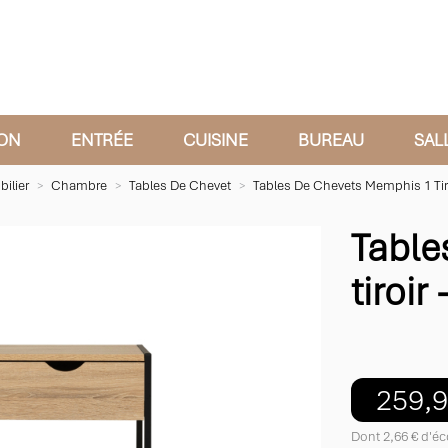
ON
ENTRÉE
CUISINE
BUREAU
SAL
ilier
Chambre
Tables De Chevet
Tables De Chevets Memphis 1 Tiro
Table
tiroir 
259,9
Dont 2,66 € d'éc