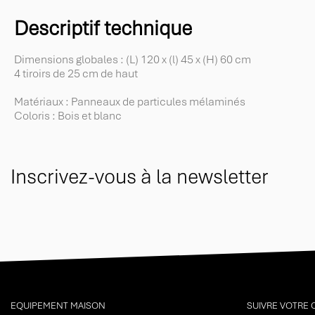
Descriptif technique
Dimensions globales : (L) 120 x (l) 45 x (H) 60 cm
4 tiroirs de 25 cm de haut
Matériaux : Panneaux de particules mélaminés
Coloris : Bois et blanc
Inscrivez-vous à la newsletter
EQUIPEMENT MAISON
SUIVRE VOTRE