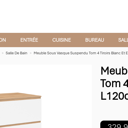
ON
ENTRÉE
CUISINE
BUREAU
SAL
Salle De Bain
Meuble Sous Vasque Suspendu Tom 4 Tiroirs Blanc Et E
Meubl
Tom 4 
L120
329,9