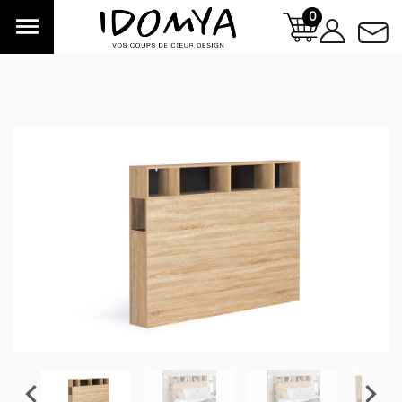
0


