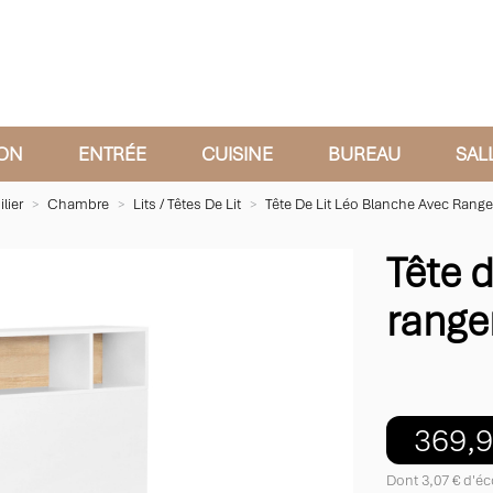
ON
ENTRÉE
CUISINE
BUREAU
SAL
lier
Chambre
Lits / Têtes De Lit
Tête De Lit Léo Blanche Avec Ran
Tête 
rang
369,9
Dont 3,07 € d'éc