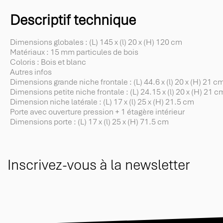
Descriptif technique
Dimensions globales : (L) 145 x (l) 20 x (H) 120 cm
Matériaux : 15 mm particules de bois
Coloris : Bois et blanc
Autres infos
Dimensions grande niche frontale : (L) 44.6 x (l) 20 x (H) 21 c
Dimensions petite niche frontale : (L) 24.15 x (l) 20 x (H) 21 c
Dimension niche latérale : (L) 17 x (l) 25 x (H) 21.5 cm
Porte avec ouverture pression + 1 étagère intérieur
Dimensions porte : (L) 17 x (l) 25 x (H) 71.5 cm
Inscrivez-vous à la newsletter