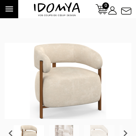
0


