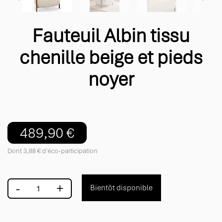
Fauteuil Albin tissu
chenille beige et pieds
noyer
489,90 €
Dont 3,88 € d'éco-participation
-
+
Bientôt disponible