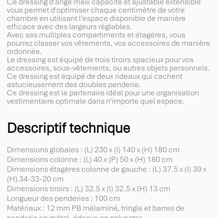
Ce dressing d'ange maxi capacité et ajustable extensible
vous permet d'optimiser chaque centimètre de votre
chambre en utilisant l'espace disponible de manière
efficace avec des largeurs réglables.
Avec ses multiples compartiments et étagères, vous
pourrez classer vos vêtements, vos accessoires de manière
ordonnée.
Le dressing est équipé de trois tiroirs spacieux pour vos
accessoires, sous-vêtements, ou autres objets personnels.
Ce dressing est équipé de deux rideaux qui cachent
astucieusement des doubles penderie.
Ce dressing est le partenaire idéal pour une organisation
vestimentaire optimale dans n'importe quel espace.
Descriptif technique
Dimensions globales : (L) 230 x (l) 140 x (H) 180 cm
Dimensions colonne : (L) 40 x (P) 50 x (H) 180 cm
Dimensions étagères colonne de gauche : (L) 37.5 x (l) 39 x
(H) 34-33-20 cm
Dimensions tiroirs : (L) 32.5 x (l) 32.5 x (H) 13 cm
Longueur des penderies : 100 cm
Matériaux : 12 mm PB mélaminé, tringle et barres de
penderie en métal, rideaux en polyester