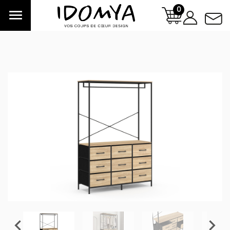
0


