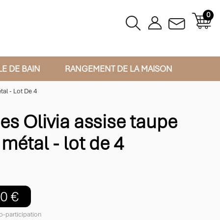
0
LE DE BAIN
RANGEMENT DE LA MAISON
al - Lot De 4
es Olivia assise taupe
métal - lot de 4
0 €
o-participation