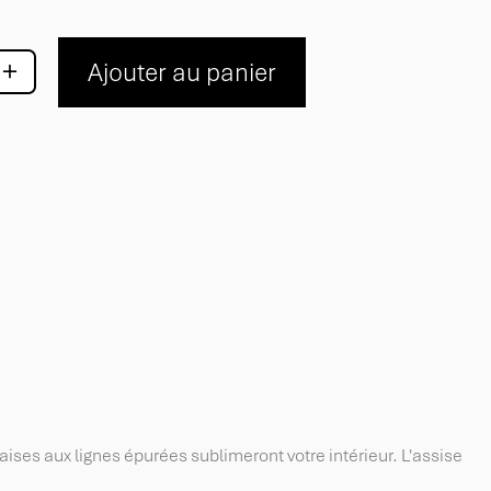
+
Ajouter au panier
ses aux lignes épurées sublimeront votre intérieur. L'assise