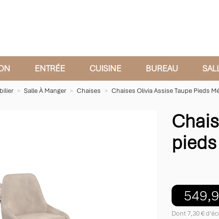
ON
ENTRÉE
CUISINE
BUREAU
SAL
ilier
Salle À Manger
Chaises
Chaises Olivia Assise Taupe Pieds Mét
Chais
pieds 
549,9
Dont 7,30 € d'éc