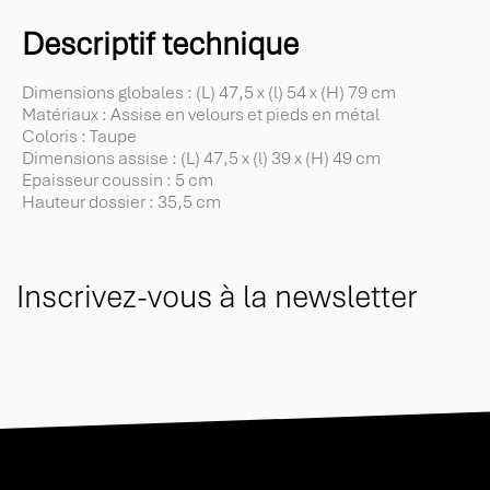
Descriptif technique
Dimensions globales : (L) 47,5 x (l) 54 x (H) 79 cm
Matériaux : Assise en velours et pieds en métal
Coloris : Taupe
Dimensions assise : (L) 47,5 x (l) 39 x (H) 49 cm
Epaisseur coussin : 5 cm
Hauteur dossier : 35,5 cm
Inscrivez-vous à la newsletter