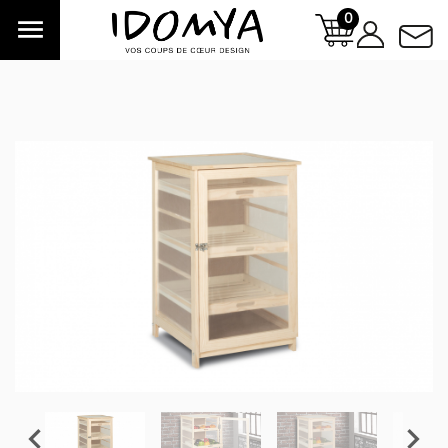
0


