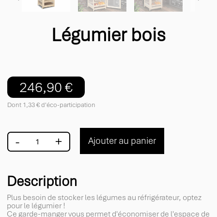
Légumier bois
246,90 €
Dont 1,33 € d'éco-participation
-
+
Ajouter au panier
Description
Plus besoin de stocker les légumes au réfrigérateur, optez
pour le légumier !
Ce garde-manger vous permet d'économiser de l'espace de