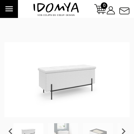
0


