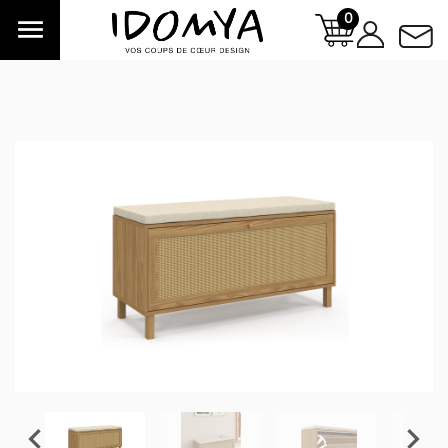
0


